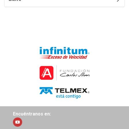
Omitir Navegación
Navegación
Inicio
Páginas del sitio
Mis cursos
Cursos
Robótica
ROSDL
IERI
Bienvenida
Unidad 1
Unidad 2
Encuéntranos en:
Unidad 3
Unidad 4