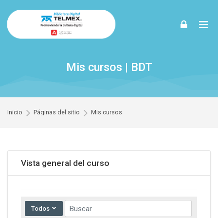
Skip to navigation
Skip to login form
Skip to footer
Saltar al contenido principal
Mis cursos | BDT
Inicio
Páginas del sitio
Mis cursos
Omitir Vista general del curso
Vista general del curso
Buscar cursos
Todos