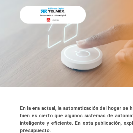
Automatiza Tu hogar de Forma Ec
Skip to navigation
Skip to search form
Skip to login form
Skip to footer
Saltar al contenido principal
Inicio
Cursos
(oculto)
noticias
Blog
Automatiza Tu hogar d
Noticias
En la era actual, la automatización del hogar se
bien es cierto que algunos sistemas de automat
inteligente y eficiente. En esta publicación, e
presupuesto.