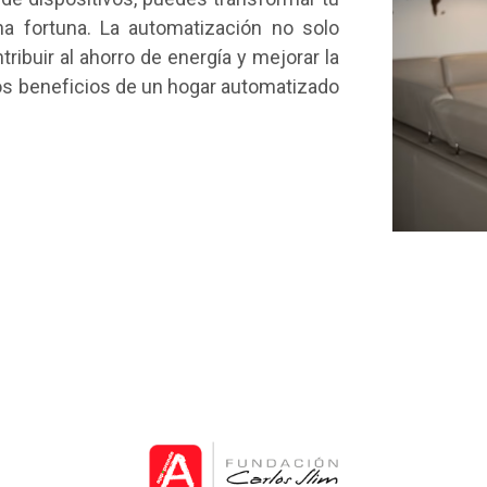
na fortuna. La automatización no solo
ibuir al ahorro de energía y mejorar la
los beneficios de un hogar automatizado
rán la Sociedad