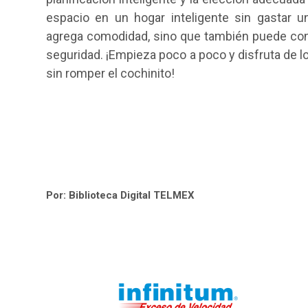
espacio en un hogar inteligente sin gastar u
agrega comodidad, sino que también puede contr
seguridad. ¡Empieza poco a poco y disfruta de 
sin romper el cochinito!
Por: Biblioteca Digital TELMEX
Omitir Navegación
Última modificación: jueves, 28 de septiembre de 2023, 10:06
Siguiente
Anterior
Navegación
Trabajos del Futuro: Oportunidades Relevantes y Demandadas que Moldea
E-Sports: Más que un Juego, una Revolución para la Generación Digital
Inicio