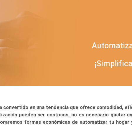
onómica: ¡Simplifica tu Vida s
e Forma Económica: ¡Simplific...
Automatiza
¡Simplific
 ha convertido en una tendencia que ofrece comodidad, efic
ización pueden ser costosos, no es necesario gastar un
xploraremos formas económicas de automatizar tu hogar y