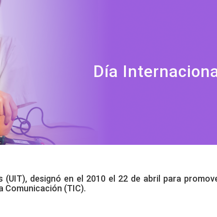
norama educativo en México
ma el panorama educativo en ...
Día Internaciona
(UIT), designó en el 2010 el 22 de abril para promover
la Comunicación (TIC).