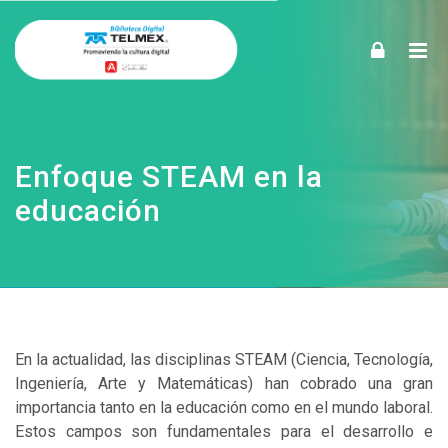
Enfoque STEAM en la educación
Skip to navigation
Skip to login form
Skip to footer
Saltar al contenido principal
Inicio
Cursos
(oculto)
noticias
Noticias
Blog
Enfoque STEAM en la
Enfoque STEAM en la educación
educación
En la actualidad, las disciplinas STEAM (Ciencia, Tecnología,
Ingeniería, Arte y Matemáticas) han cobrado una gran
importancia tanto en la educación como en el mundo laboral.
Estos campos son fundamentales para el desarrollo e