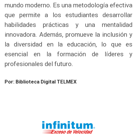
mundo moderno. Es una metodología efectiva
que permite a los estudiantes desarrollar
habilidades prácticas y una mentalidad
innovadora. Además, promueve la inclusión y
la diversidad en la educación, lo que es
esencial en la formación de líderes y
profesionales del futuro.
Por: Biblioteca Digital TELMEX
Omitir Navegación
Última modificación: viernes, 10 de marzo de 2023, 12:31
Navegación
Anterior
¿Qué hay detrás de la interacción con los dispositivos y aplicaciones?
Inicio