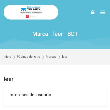
Skip to navigation
Skip to login form
Skip to footer
Saltar al contenido principal
Marca - leer | BDT
Inicio
Páginas del sitio
Marcas
leer
leer
Intereses del usuario