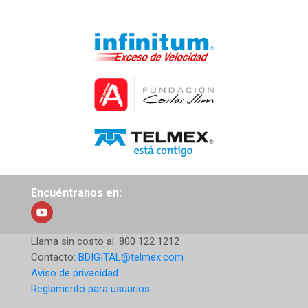
Encuéntranos en:
Llama sin costo al:
800 122 1212
Contacto:
BDIGITAL@telmex.com
Aviso de privacidad
Reglamento para usuarios