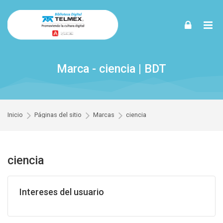
Skip to navigation
Skip to login form
Skip to footer
Saltar al contenido principal
Marca - ciencia | BDT
Inicio
Páginas del sitio
Marcas
ciencia
ciencia
Intereses del usuario