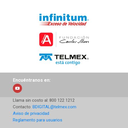
Encuéntranos en:
Llama sin costo al:
800 122 1212
Contacto:
BDIGITAL@telmex.com
Aviso de privacidad
Reglamento para usuarios