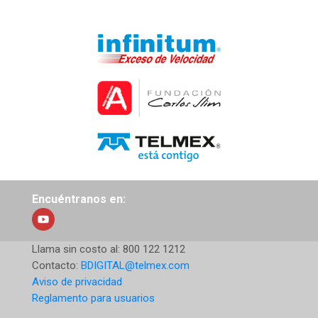
Encuéntranos en:
Llama sin costo al:
800 122 1212
Contacto:
BDIGITAL@telmex.com
Aviso de privacidad
Reglamento para usuarios