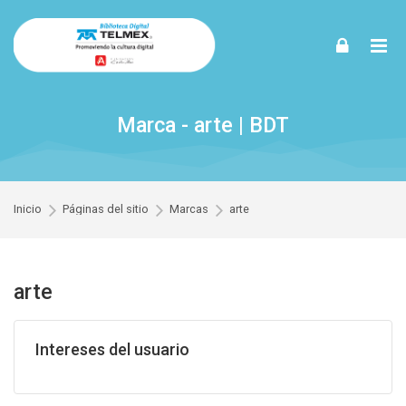
Skip to navigation
Skip to login form
Skip to footer
Saltar al contenido principal
Marca - arte | BDT
Inicio
Páginas del sitio
Marcas
arte
arte
Intereses del usuario