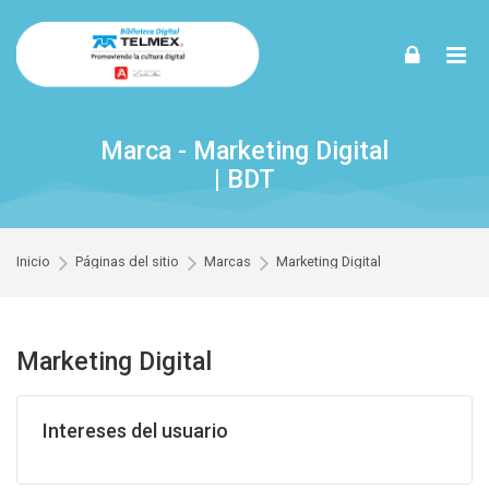
Skip to navigation
Skip to login form
Skip to footer
Saltar al contenido principal
Marca - Marketing Digital
| BDT
Inicio
Páginas del sitio
Marcas
Marketing Digital
Marketing Digital
Intereses del usuario