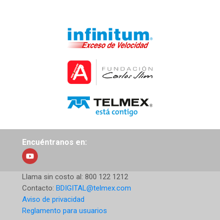
Encuéntranos en:
Llama sin costo al:
800 122 1212
Contacto:
BDIGITAL@telmex.com
Aviso de privacidad
Reglamento para usuarios