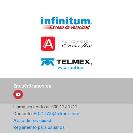
Encuéntranos en:
Llama sin costo al:
800 122 1212
Contacto:
BDIGITAL@telmex.com
Aviso de privacidad
Reglamento para usuarios