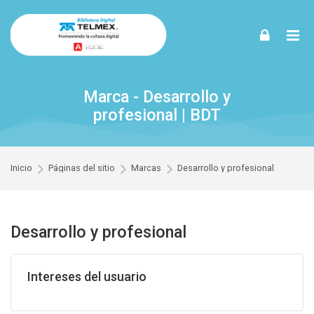
Skip to navigation
Skip to login form
Skip to footer
Saltar al contenido principal
Marca - Desarrollo y
profesional | BDT
Inicio
Páginas del sitio
Marcas
Desarrollo y profesional
Desarrollo y profesional
Intereses del usuario