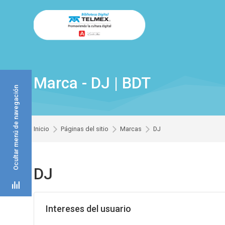
Skip to navigation
Skip to search form
Skip to login form
Skip to footer
Saltar al contenido principal
Marca - DJ | BDT
Ocultar menú de navegación
Inicio
Páginas del sitio
Marcas
DJ
DJ
Intereses del usuario