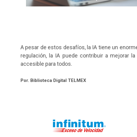
A pesar de estos desafíos, la IA tiene un enorm
regulación, la IA puede contribuir a mejorar l
accesible para todos.
Por. Biblioteca Digital TELMEX
Omitir Navegación
Última modificación: lunes, 8 de abril de 2024, 10:29
Siguiente
Anterior
Navegación
Mujeres a la vanguardia de la innovación
Usuarios de intenet en México
Inicio