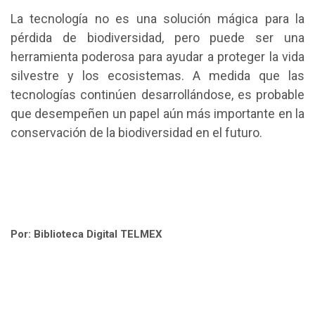
La tecnología no es una solución mágica para la
pérdida de biodiversidad, pero puede ser una
herramienta poderosa para ayudar a proteger la vida
silvestre y los ecosistemas. A medida que las
tecnologías continúen desarrollándose, es probable
que desempeñen un papel aún más importante en la
conservación de la biodiversidad en el futuro.
Por: Biblioteca Digital TELMEX
Omitir Navegación
Última modificación: jueves, 7 de marzo de 2024, 08:38
Navegación
Anterior