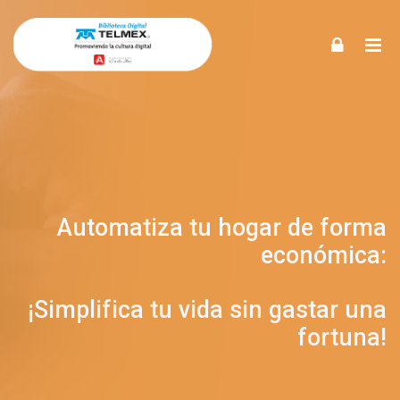
Automatiza Tu hogar de Forma Económica: ¡
Skip to navigation
Skip to login form
Skip to footer
Saltar al contenido principal
Inicio
Cursos
(oculto)
noticias
Noticias
Blog
Automatiza Tu hogar de Forma Económica: ¡Simplific...
Automatiza tu hogar de forma
económica:
¡Simplifica tu vida sin gastar una
fortuna!