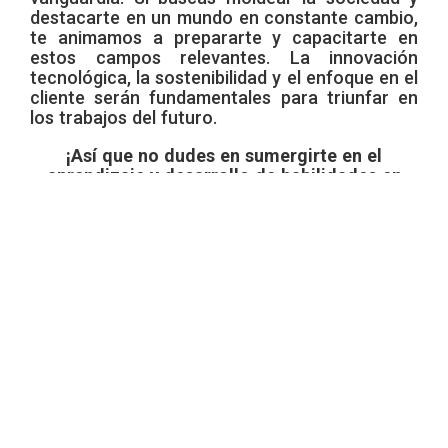
destacarte en un mundo en constante cambio,
te animamos a prepararte y capacitarte en
estos campos relevantes. La innovación
tecnológica, la sostenibilidad y el enfoque en el
cliente serán fundamentales para triunfar en
los trabajos del futuro.
¡Así que no dudes en sumergirte en el
aprendizaje y desarrollo de habilidades en
estas áreas prometedoras, y prepárate para
formar parte del futuro transformador!
Por: Biblioteca Digital TELMEX