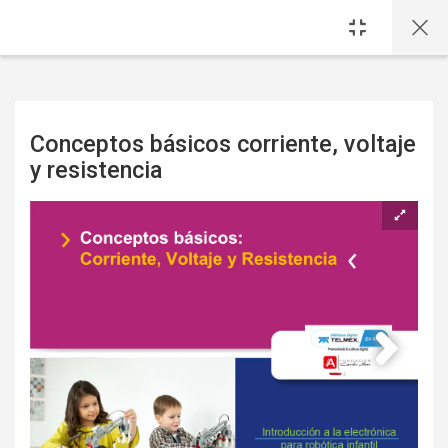
Saltar al contenido principal
Conceptos básicos corriente, voltaje
y resistencia
Requisitos de finalización