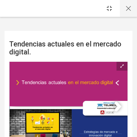
Saltar al contenido principal
Tendencias actuales en el mercado
digital.
Requisitos de finalización