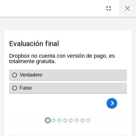
Saltar al contenido principal
Evaluación final
Requisitos de finalización