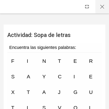
Saltar al contenido principal
Actividad: Sopa de letras
Requisitos de finalización